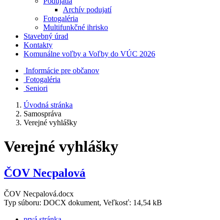
Podujatia
Archív podujatí
Fotogaléria
Multifunkčné ihrisko
Stavebný úrad
Kontakty
Komunálne voľby a Voľby do VÚC 2026
Informácie pre občanov
Fotogaléria
Seniori
Úvodná stránka
Samospráva
Verejné vyhlášky
Verejné vyhlášky
ČOV Necpalová
ČOV Necpalová.docx
Typ súboru: DOCX dokument, Veľkosť: 14,54 kB
prvá stránka