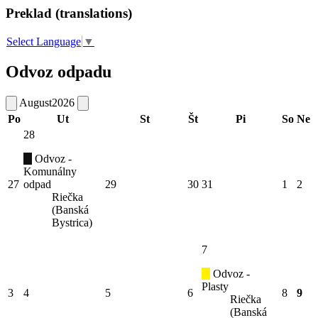
Preklad (translations)
Select Language
▼
Odvoz odpadu
August
2026
Po
Ut
St
Št
Pi
So
Ne
28
Odvoz -
Komunálny
27
odpad
29
30
31
1
2
Riečka
(Banská
Bystrica)
7
Odvoz -
Plasty
3
4
5
6
8
9
Riečka
(Banská