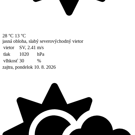
28 °C
13 °C
jasná obloha, slabý severovýchodný vietor
vietor
SV, 2.41
m/s
tlak
1020
hPa
vlhkosť
30
%
zajtra, pondelok 10. 8. 2026