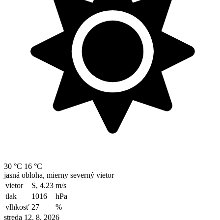
30 °C
16 °C
jasná obloha, mierny severný vietor
vietor
S, 4.23
m/s
tlak
1016
hPa
vlhkosť
27
%
streda 12. 8. 2026