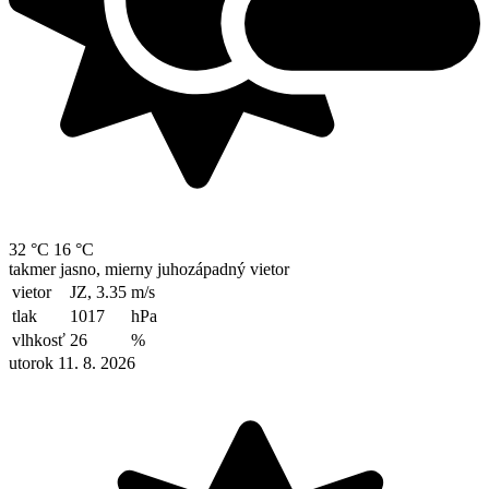
32 °C
16 °C
takmer jasno, mierny juhozápadný vietor
vietor
JZ, 3.35
m/s
tlak
1017
hPa
vlhkosť
26
%
utorok 11. 8. 2026