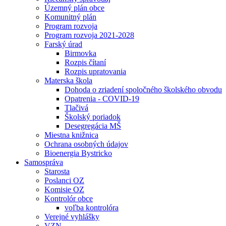
Územný plán obce
Komunitný plán
Program rozvoja
Program rozvoja 2021-2028
Farský úrad
Birmovka
Rozpis čítaní
Rozpis upratovania
Materska škola
Dohoda o zriadení spoločného školského obvodu
Opatrenia - COVID-19
Tlačivá
Školský poriadok
Desegregácia MŠ
Miestna knižnica
Ochrana osobných údajov
Bioenergia Bystricko
Samospráva
Starosta
Poslanci OZ
Komisie OZ
Kontrolór obce
voľba kontrolóra
Verejné vyhlášky
VZN