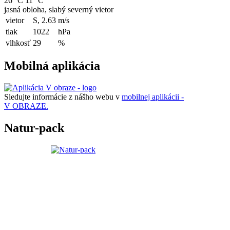
26 °C
11 °C
jasná obloha, slabý severný vietor
vietor
S, 2.63
m/s
tlak
1022
hPa
vlhkosť
29
%
Mobilná aplikácia
Sledujte informácie z nášho webu v
mobilnej aplikácii -
V OBRAZE.
Natur-pack