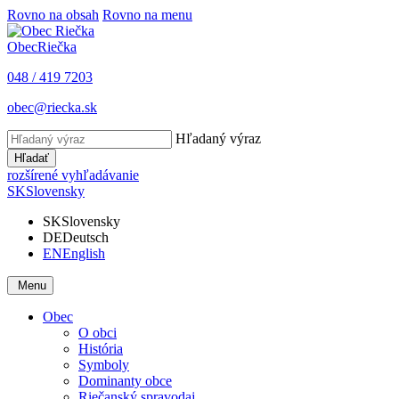
Rovno na obsah
Rovno na menu
Obec
Riečka
048 / 419 7203
obec@riecka.sk
Hľadaný výraz
Hľadať
rozšírené vyhľadávanie
SK
Slovensky
SK
Slovensky
DE
Deutsch
EN
English
Menu
Obec
O obci
História
Symboly
Dominanty obce
Riečanský spravodaj