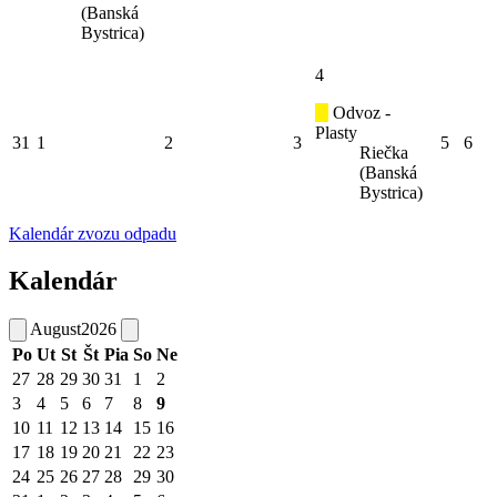
(Banská
Bystrica)
4
Odvoz -
Plasty
31
1
2
3
5
6
Riečka
(Banská
Bystrica)
Kalendár zvozu odpadu
Kalendár
August
2026
Po
Ut
St
Št
Pia
So
Ne
27
28
29
30
31
1
2
3
4
5
6
7
8
9
10
11
12
13
14
15
16
17
18
19
20
21
22
23
24
25
26
27
28
29
30