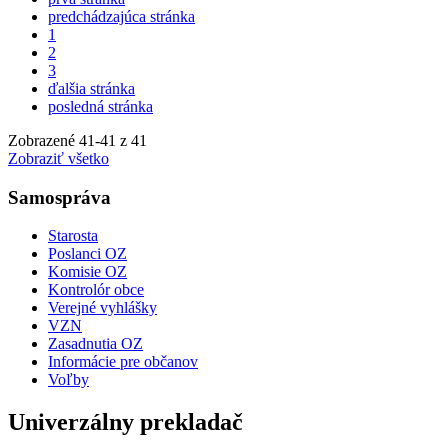
predchádzajúca stránka
1
2
3
ďalšia stránka
posledná stránka
Zobrazené
41
-
41
z 41
Zobraziť všetko
Samospráva
Starosta
Poslanci OZ
Komisie OZ
Kontrolór obce
Verejné vyhlášky
VZN
Zasadnutia OZ
Informácie pre občanov
Voľby
Univerzálny prekladač