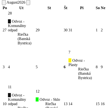
August
2026
Po
Ut
St
Št
Pi
So
Ne
28
Odvoz -
Komunálny
27
odpad
29
30
31
1
2
Riečka
(Banská
Bystrica)
7
Odvoz -
Plasty
3
4
5
6
8
9
Riečka
(Banská
Bystrica)
11
12
Odvoz -
Komunálny
Odvoz - Sklo
10
odpad
Riečka
13
14
15
16