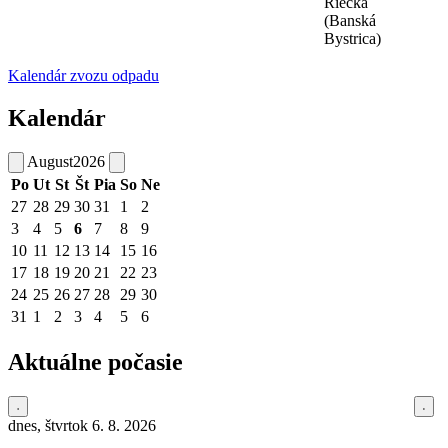
Riečka
(Banská
Bystrica)
Kalendár zvozu odpadu
Kalendár
August
2026
Po
Ut
St
Št
Pia
So
Ne
27
28
29
30
31
1
2
3
4
5
6
7
8
9
10
11
12
13
14
15
16
17
18
19
20
21
22
23
24
25
26
27
28
29
30
31
1
2
3
4
5
6
Aktuálne počasie
dnes, štvrtok 6. 8. 2026