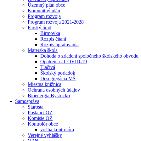
Územný plán obce
Komunitný plán
Program rozvoja
Program rozvoja 2021-2028
Farský úrad
Birmovka
Rozpis čítaní
Rozpis upratovania
Materska škola
Dohoda o zriadení spoločného školského obvodu
Opatrenia - COVID-19
Tlačivá
Školský poriadok
Desegregácia MŠ
Miestna knižnica
Ochrana osobných údajov
Bioenergia Bystricko
Samospráva
Starosta
Poslanci OZ
Komisie OZ
Kontrolór obce
voľba kontrolóra
Verejné vyhlášky
VZN