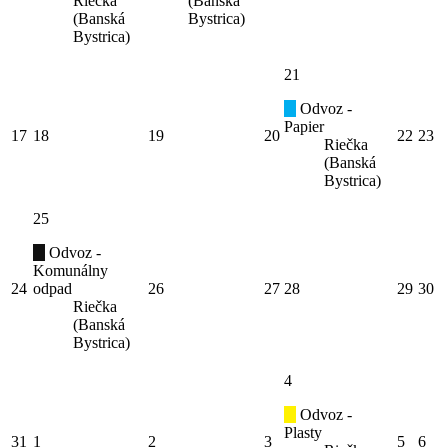
Riečka
(Banská
(Banská
Bystrica)
Bystrica)
21
Odvoz -
Papier
17
18
19
20
22
23
Riečka
(Banská
Bystrica)
25
Odvoz -
Komunálny
24
odpad
26
27
28
29
30
Riečka
(Banská
Bystrica)
4
Odvoz -
Plasty
31
1
2
3
5
6