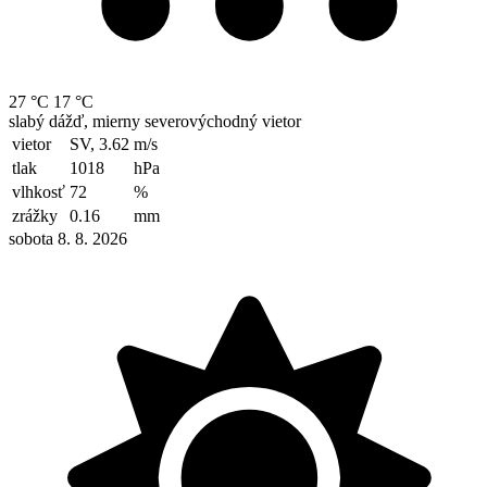
27 °C
17 °C
slabý dážď, mierny severovýchodný vietor
vietor
SV, 3.62
m/s
tlak
1018
hPa
vlhkosť
72
%
zrážky
0.16
mm
sobota 8. 8. 2026