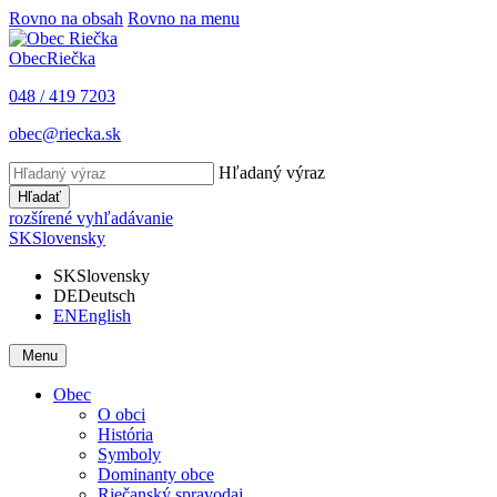
Rovno na obsah
Rovno na menu
Obec
Riečka
048 / 419 7203
obec@riecka.sk
Hľadaný výraz
Hľadať
rozšírené vyhľadávanie
SK
Slovensky
SK
Slovensky
DE
Deutsch
EN
English
Menu
Obec
O obci
História
Symboly
Dominanty obce
Riečanský spravodaj