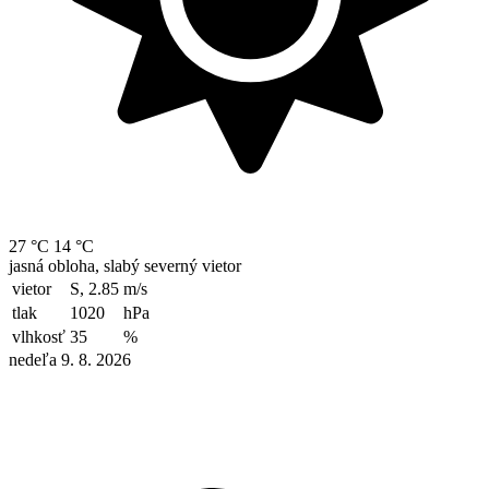
27 °C
14 °C
jasná obloha, slabý severný vietor
vietor
S, 2.85
m/s
tlak
1020
hPa
vlhkosť
35
%
nedeľa 9. 8. 2026