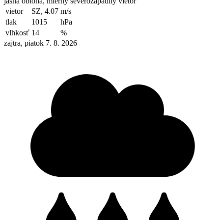
jasná obloha, mierny severozápadný vietor
vietor
SZ, 4.07
m/s
tlak
1015
hPa
vlhkosť
14
%
zajtra, piatok 7. 8. 2026