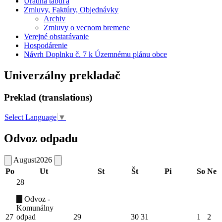
Úradná tabuľa
Zmluvy, Faktúry, Objednávky
Archiv
Zmluvy o vecnom bremene
Verejné obstarávanie
Hospodárenie
Návrh Doplnku č. 7 k Územnému plánu obce
Univerzálny prekladač
Preklad (translations)
Select Language
▼
Odvoz odpadu
August
2026
Po
Ut
St
Št
Pi
So
Ne
28
Odvoz -
Komunálny
27
odpad
29
30
31
1
2