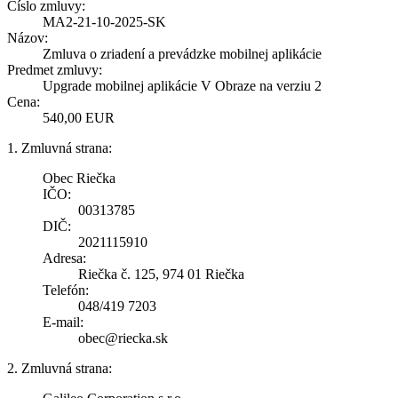
Číslo zmluvy:
MA2-21-10-2025-SK
Názov:
Zmluva o zriadení a prevádzke mobilnej aplikácie
Predmet zmluvy:
Upgrade mobilnej aplikácie V Obraze na verziu 2
Cena:
540,00 EUR
1. Zmluvná strana:
Obec Riečka
IČO:
00313785
DIČ:
2021115910
Adresa:
Riečka č. 125, 974 01 Riečka
Telefón:
048/419 7203
E-mail:
obec@riecka.sk
2. Zmluvná strana: