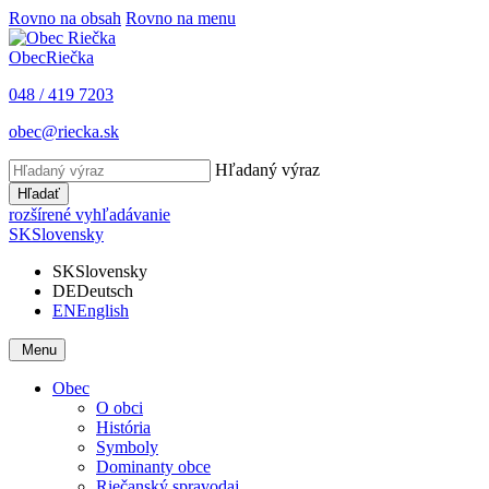
Rovno na obsah
Rovno na menu
Obec
Riečka
048 / 419 7203
obec@riecka.sk
Hľadaný výraz
Hľadať
rozšírené vyhľadávanie
SK
Slovensky
SK
Slovensky
DE
Deutsch
EN
English
Menu
Obec
O obci
História
Symboly
Dominanty obce
Riečanský spravodaj