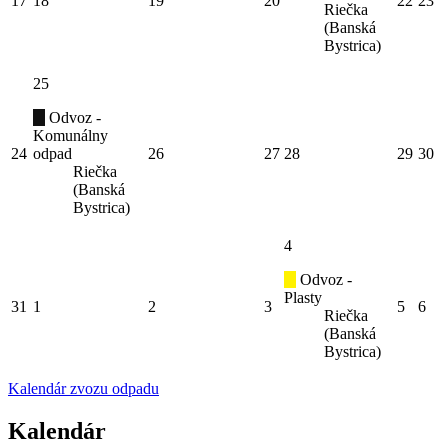
17
18
19
20
22
23
Riečka
(Banská
Bystrica)
25
Odvoz -
Komunálny
24
odpad
26
27
28
29
30
Riečka
(Banská
Bystrica)
4
Odvoz -
Plasty
31
1
2
3
5
6
Riečka
(Banská
Bystrica)
Kalendár zvozu odpadu
Kalendár