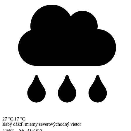
27 °C
17 °C
slabý dážď, mierny severovýchodný vietor
vietor
SV, 3.62
m/s