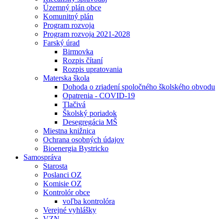
Územný plán obce
Komunitný plán
Program rozvoja
Program rozvoja 2021-2028
Farský úrad
Birmovka
Rozpis čítaní
Rozpis upratovania
Materska škola
Dohoda o zriadení spoločného školského obvodu
Opatrenia - COVID-19
Tlačivá
Školský poriadok
Desegregácia MŠ
Miestna knižnica
Ochrana osobných údajov
Bioenergia Bystricko
Samospráva
Starosta
Poslanci OZ
Komisie OZ
Kontrolór obce
voľba kontrolóra
Verejné vyhlášky
VZN