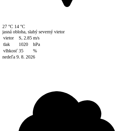
27 °C
14 °C
jasná obloha, slabý severný vietor
vietor
S, 2.85
m/s
tlak
1020
hPa
vlhkosť
35
%
nedeľa 9. 8. 2026