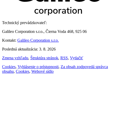
Technický prevádzkovateľ:
Galileo Corporation s.r.o., Čierna Voda 468, 925 06
Kontakt:
Galileo Corporation s.r.o.
Posledná aktualizácia: 3. 8. 2026
Zmena vzhľadu
,
Štruktúra stránok
,
RSS
,
Vytlačiť
Cookies
,
Vyhlásenie o prístupnosti
,
Za obsah zodpovedá správca
obsahu
,
Cookies
,
Webové sídlo